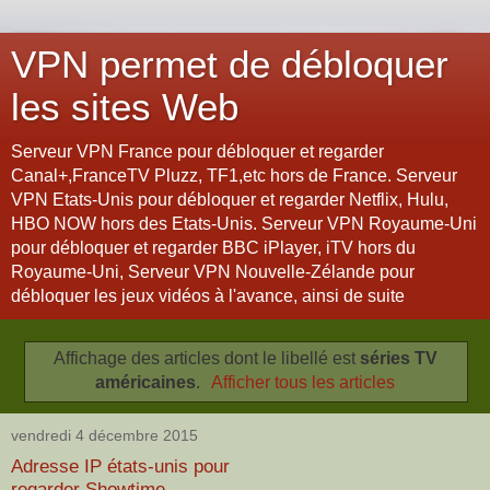
VPN permet de débloquer
les sites Web
Serveur VPN France pour débloquer et regarder
Canal+,FranceTV Pluzz, TF1,etc hors de France. Serveur
VPN Etats-Unis pour débloquer et regarder Netflix, Hulu,
HBO NOW hors des Etats-Unis. Serveur VPN Royaume-Uni
pour débloquer et regarder BBC iPlayer, iTV hors du
Royaume-Uni, Serveur VPN Nouvelle-Zélande pour
débloquer les jeux vidéos à l'avance, ainsi de suite
Affichage des articles dont le libellé est
séries TV
américaines
.
Afficher tous les articles
vendredi 4 décembre 2015
Adresse IP états-unis pour
regarder Showtime