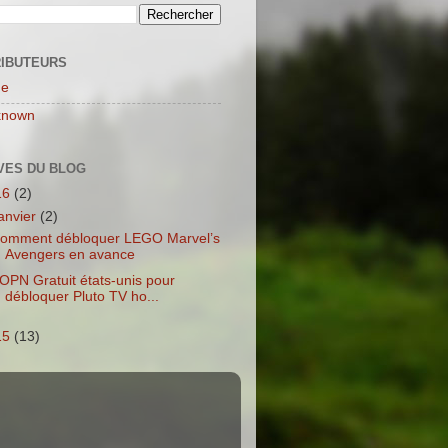
IBUTEURS
ne
known
VES DU BLOG
16
(2)
janvier
(2)
omment débloquer LEGO Marvel’s
Avengers en avance
OPN Gratuit états-unis pour
débloquer Pluto TV ho...
15
(13)