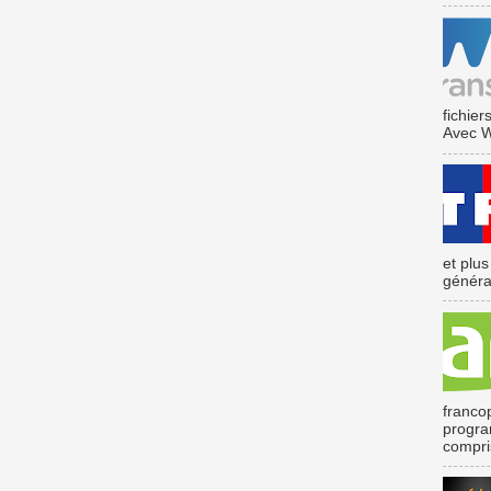
fichier
Avec We
et plu
général
franco
program
compris