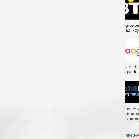
groupe
au Roy
lors du
que le
un ser
propos
cinéma
RECHE