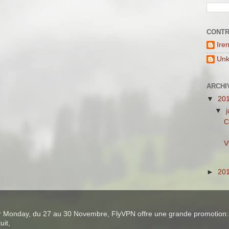
CONTR
Ire
Un
ARCHI
▼
20
▼
C
V
►
20
ber Monday, du 27 au 30 Novembre, FlyVPN offre une grande promotion:
uit,