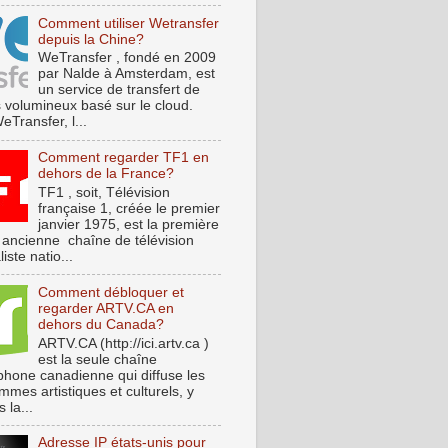
Comment utiliser Wetransfer
depuis la Chine?
WeTransfer , fondé en 2009
par Nalde à Amsterdam, est
un service de transfert de
s volumineux basé sur le cloud.
Transfer, l...
Comment regarder TF1 en
dehors de la France?
TF1 , soit, Télévision
française 1, créée le premier
janvier 1975, est la première
s ancienne chaîne de télévision
iste natio...
Comment débloquer et
regarder ARTV.CA en
dehors du Canada?
ARTV.CA (http://ici.artv.ca )
est la seule chaîne
phone canadienne qui diffuse les
mes artistiques et culturels, y
 la...
Adresse IP états-unis pour