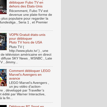
débloquer Fubo TV en
dehors des Etats-Unis
Récemment, Fubo TV est
devenue une plate-forme de
n plus populaire pour regarder la
Bundesliga , Seria 1 , et Premier
.
VOPN Gratuit états-unis
pour débloquer
Pluto TV hors de USA
Pluto TV (
http://www.pluto.tv/ ) , une
 de télévision américaine en direct
t, diffuse SKY News , MSNBC , Late
V , Jimmy...
Comment débloquer LEGO
Marvel’s Avengers en
avance
LEGO Marvel’s Avengers ,
un jeu vidéo d’action-
re , développé par Traveller’s
t édité par Warner Interactive,
à la fin...
Débloquer BT Sport en