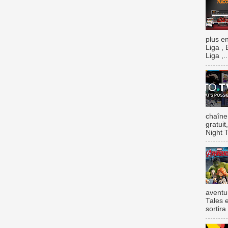
plus e
Liga , 
Liga ,..
chaîne
gratui
Night T
aventu
Tales e
sortira 