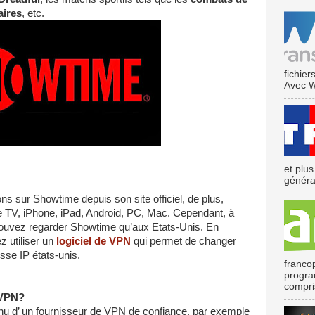
ires
, etc.
fichier
Avec We
et plu
général
s sur Showtime depuis son site officiel, de plus,
e TV, iPhone, iPad, Android, PC, Mac. Cependant, à
pouvez regarder Showtime qu’aux Etats-Unis. En
 utiliser un
logiciel de VPN
qui permet de changer
sse IP états-unis.
franco
program
compris
 VPN?
u d’ un fournisseur de VPN de confiance, par exemple