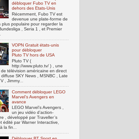
débloquer Fubo TV en
dehors des Etats-Unis
Récemment, Fubo TV est
devenue une plate-forme de
n plus populaire pour regarder la
Bundesliga , Seria 1 , et Premier
.
VOPN Gratuit états-unis
pour débloquer
Pluto TV hors de USA
Pluto TV (
http://www.pluto.tv/ ) , une
 de télévision américaine en direct
t, diffuse SKY News , MSNBC , Late
V , Jimmy...
Comment débloquer LEGO
Marvel’s Avengers en
avance
LEGO Marvel’s Avengers ,
un jeu vidéo d’action-
re , développé par Traveller’s
t édité par Warner Interactive,
à la fin...
Débloquer BT Sport en