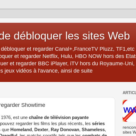
e débloquer les sites Web
débloquer et regarder Canal+,FranceTV Pluzz, TF1,etc 
oquer et regarder Netflix, Hulu, HBO NOW hors des Eta
er et regarder BBC iPlayer, iTV hors du Royaume-Uni,
 jeux vidéos à l'avance, ainsi de suite
ARTIC
 regarder Showtime
et 1976, est une
chaîne de télévision payante
pouvez regarder les films les plus récents, les
séries
rencon
es que
Homeland
,
Dexter
,
Ray Donovan
,
Shameless
,
sites W
Dreadful
, les matchs sportifs tels que les
combats de