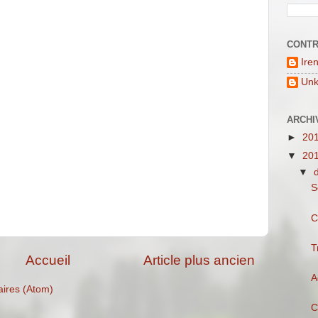
CONTR
Ire
Un
ARCHI
►
20
▼
20
▼
S
C
T
Accueil
Article plus ancien
A
aires (Atom)
C