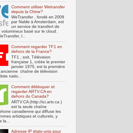
Comment utiliser Wetransfer
depuis la Chine?
WeTransfer , fondé en 2009
par Nalde à Amsterdam, est
un service de transfert de
s volumineux basé sur le cloud.
Transfer, l...
Comment regarder TF1 en
dehors de la France?
TF1 , soit, Télévision
française 1, créée le premier
janvier 1975, est la première
s ancienne chaîne de télévision
iste natio...
Comment débloquer et
regarder ARTV.CA en
dehors du Canada?
ARTV.CA (http://ici.artv.ca )
est la seule chaîne
phone canadienne qui diffuse les
mes artistiques et culturels, y
 la...
Adresse IP états-unis pour