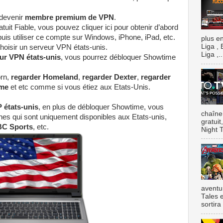
 devenir
membre premium de VPN
.
tuit Fiable, vous pouvez cliquer ici pour obtenir d’abord
 puis utiliser ce compte sur Windows, iPhone, iPad, etc.
plus e
Liga , 
t choisir un serveur VPN états-unis.
Liga ,..
ur VPN états-unis
, vous pourrez débloquer Showtime
rn,
regarder Homeland
,
regarder Dexter
,
regarder
 me
et etc comme si vous étiez aux Etats-Unis.
P états-unis
, en plus de débloquer Showtime, vous
chaîne
nes qui sont uniquement disponibles aux Etats-unis,
gratui
C Sports
, etc.
Night T
aventu
Tales e
sortira 