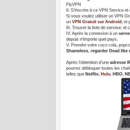
FlyVPN
II. S’inscrire à ce VPN Service et
Si vous voulez utiliser un VPN Gra
un
VPN Gratuit sur Android
, et
III. Trouver la liste de serveur, e
IV. Après la connexion à un
serve
depuis n’importe quel pays.
V. Prendre votre coco cola, popco
Shameless
,
regarder Dead like
Après l’obtention d’une
adresse I
pourrez débloquer toutes les chaî
telles que
Netflix
,
Hulu
,
HBO
,
NB