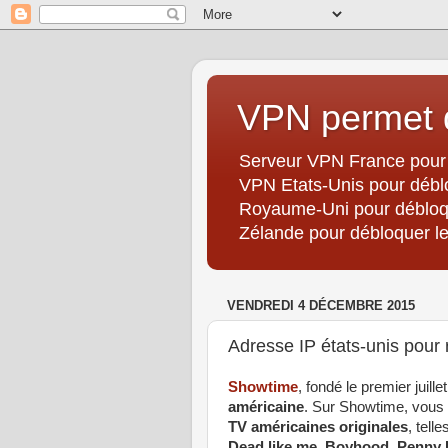
VPN permet d
Serveur VPN France pour 
VPN Etats-Unis pour débl
Royaume-Uni pour débloqu
Zélande pour débloquer les
VENDREDI 4 DÉCEMBRE 2015
Adresse IP états-unis pour
Showtime
, fondé le premier juill
américaine
. Sur Showtime, vous 
TV américaines originales
, tell
Dead like me
,
Boyhood
,
Penny 