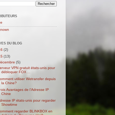
IBUTEURS
ne
known
VES DU BLOG
16
(2)
15
(13)
décembre
(5)
erveur VPN gratuit états-unis pour
débloquer FOX ...
omment utiliser Wetransfer depuis
la Chine?
rois Avantages de l’Adresse IP
Chine
dresse IP états-unis pour regarder
Showtime
omment regarder BLINKBOX en