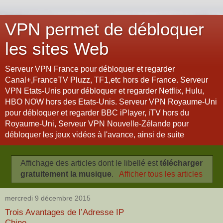
VPN permet de débloquer
les sites Web
Serveur VPN France pour débloquer et regarder
Canal+,FranceTV Pluzz, TF1,etc hors de France. Serveur
VPN Etats-Unis pour débloquer et regarder Netflix, Hulu,
HBO NOW hors des Etats-Unis. Serveur VPN Royaume-Uni
pour débloquer et regarder BBC iPlayer, iTV hors du
Royaume-Uni, Serveur VPN Nouvelle-Zélande pour
débloquer les jeux vidéos à l'avance, ainsi de suite
Affichage des articles dont le libellé est
télécharger
gratuitement la musique
.
Afficher tous les articles
mercredi 9 décembre 2015
Trois Avantages de l’Adresse IP
Chine