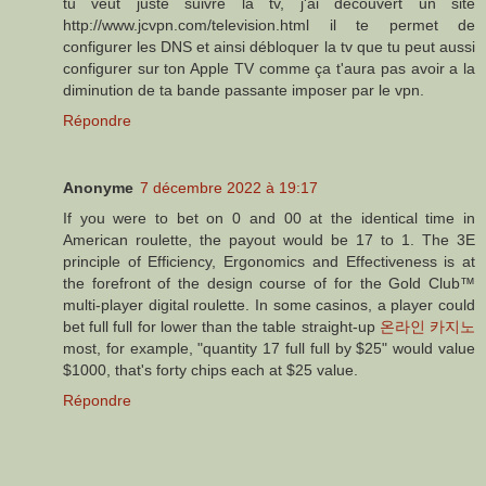
tu veut juste suivre la tv, j'ai découvert un site
http://www.jcvpn.com/television.html il te permet de
configurer les DNS et ainsi débloquer la tv que tu peut aussi
configurer sur ton Apple TV comme ça t'aura pas avoir a la
diminution de ta bande passante imposer par le vpn.
Répondre
Anonyme
7 décembre 2022 à 19:17
If you were to bet on 0 and 00 at the identical time in
American roulette, the payout would be 17 to 1. The 3E
principle of Efficiency, Ergonomics and Effectiveness is at
the forefront of the design course of for the Gold Club™
multi-player digital roulette. In some casinos, a player could
bet full full for lower than the table straight-up
온라인 카지노
most, for example, "quantity 17 full full by $25" would value
$1000, that's forty chips each at $25 value.
Répondre