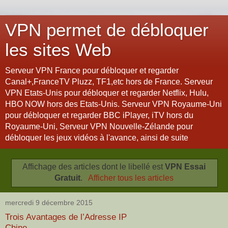
VPN permet de débloquer
les sites Web
Serveur VPN France pour débloquer et regarder
Canal+,FranceTV Pluzz, TF1,etc hors de France. Serveur
VPN Etats-Unis pour débloquer et regarder Netflix, Hulu,
HBO NOW hors des Etats-Unis. Serveur VPN Royaume-Uni
pour débloquer et regarder BBC iPlayer, iTV hors du
Royaume-Uni, Serveur VPN Nouvelle-Zélande pour
débloquer les jeux vidéos à l'avance, ainsi de suite
Affichage des articles dont le libellé est
VPN Essai
Gratuit
.
Afficher tous les articles
mercredi 9 décembre 2015
Trois Avantages de l’Adresse IP
Chine