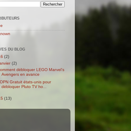
IBUTEURS
ne
known
VES DU BLOG
16
(2)
janvier
(2)
omment débloquer LEGO Marvel’s
Avengers en avance
OPN Gratuit états-unis pour
débloquer Pluto TV ho...
15
(13)