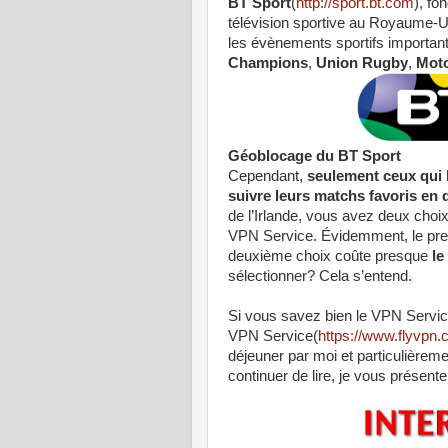
BT Sport
(
http://sport.bt.com
)
, fo
télévision sportive au Royaume-Un
les évènements sportifs importan
Champions
,
Union Rugby
,
Mot
Géoblocage du BT Sport
Cependant,
seulement ceux qui 
suivre leurs matchs favoris en 
de l’Irlande, vous avez deux choix:
VPN Service. Évidemment, le prem
deuxième choix coûte presque
le
sélectionner? Cela s’entend.
Si vous savez bien le VPN Service
VPN Service(
https://www.flyvpn.c
déjeuner par moi et particulièrem
continuer de lire, je vous présente 