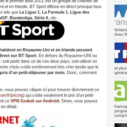
ndé le premier août 2013, est un groupe de chaînes de
i et en Irlande. BT Sport diffuse en direct presque tous
ts tels que
La Ligue 1
,
La Formule 1
,
Ligue des
oGP
,
Bundesliga
,
Série A
, etc.
fichier
Avec We
habitent en Royaume-Uni et en Irlande peuvent
direct sur BT Sport
. En dehors du Royaume-UNI ou
 soit partir dans un de ces deux pays, soit utiliser un
ier choix coûte extrêmement très cher tandis que le
et plu
 prix d’un petit-déjeuner par mois
. Donc, comment
général
, vous pouvez cliquer ici pour trouver directement ce
om/fr/pricing
) qui coûte seulement le prix d’un petit-
ent ce
VPN Gratuit sur Android
. Sinon, vous pouvez
franco
en détail.
program
compris