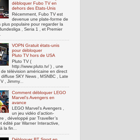
débloquer Fubo TV en
dehors des Etats-Unis
Récemment, Fubo TV est
devenue une plate-forme de
n plus populaire pour regarder la
Bundesliga , Seria 1 , et Premier
.
VOPN Gratuit états-unis
pour débloquer
Pluto TV hors de USA
Pluto TV (
http://www.pluto.tv/ ) , une
 de télévision américaine en direct
t, diffuse SKY News , MSNBC , Late
V , Jimmy...
Comment débloquer LEGO
Marvel’s Avengers en
avance
LEGO Marvel’s Avengers ,
un jeu vidéo d’action-
re , développé par Traveller’s
t édité par Warner Interactive,
à la fin...
Débloquer BT Sport en