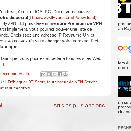
 Windows, Android, IOS, PC. Donc, vous pouvez
otre dispositif
(
http://www.flyvpn.com/fr/download
)
.
r FlyVPN!! Et puis devenir
membre Premium de VPN
groupe
au Roy
out simplement, vous pourrez trouver une liste de
monde. Choisissez une adresse IP Royaume-Uni et
çon, vous avez réussi à changer votre adresse IP et
itannique
.
britannique, vous pourrez accéder à tous les sites Web
lors du
!!!
que le
un commentaire:
Uni
,
Débloquer BT Sport
,
fournisseur de VPN Service
,
tuit sur Android
un ser
il
Articles plus anciens
propos
cinéma
RECHE