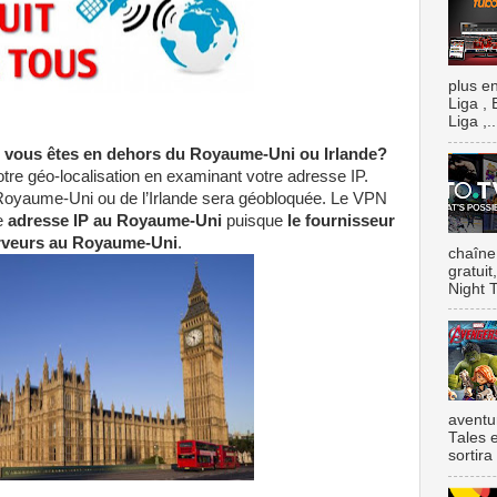
plus e
Liga , 
Liga ,..
 vous êtes en dehors du Royaume-Uni ou Irlande?
tre géo-localisation en examinant votre adresse IP.
u Royaume-Uni ou de l’Irlande sera géobloquée. Le VPN
e
adresse IP au Royaume-Uni
puisque
le fournisseur
erveurs au Royaume-Uni
.
chaîne
gratui
Night T
aventu
Tales e
sortira 