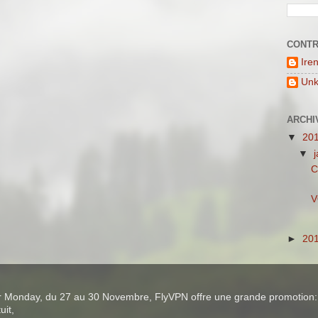
CONTR
Ire
Un
ARCHI
▼
20
▼
C
V
►
20
ber Monday, du 27 au 30 Novembre, FlyVPN offre une grande promotion:
uit,