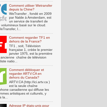
Comment utiliser Wetransfer
depuis la Chine?
WeTransfer , fondé en 2009
par Nalde à Amsterdam, est
un service de transfert de
s volumineux basé sur le cloud.
Transfer, l...
Comment regarder TF1 en
dehors de la France?
TF1 , soit, Télévision
française 1, créée le premier
janvier 1975, est la première
s ancienne chaîne de télévision
iste natio...
Comment débloquer et
regarder ARTV.CA en
dehors du Canada?
ARTV.CA (http://ici.artv.ca )
est la seule chaîne
phone canadienne qui diffuse les
mes artistiques et culturels, y
 la...
Adresse IP états-unis pour