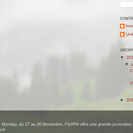
CONTR
Ire
Un
ARCHI
▼
20
▼
C
V
►
20
ber Monday, du 27 au 30 Novembre, FlyVPN offre une grande promotion:
uit,