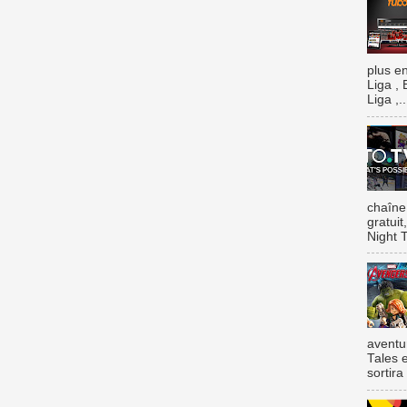
plus e
Liga , 
Liga ,..
chaîne
gratui
Night T
aventu
Tales e
sortira 