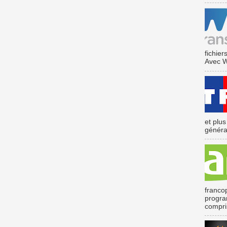
fichier
Avec We
et plu
général
franco
program
compris