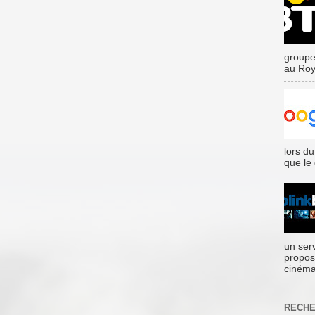
groupe
au Roy
lors du
que le
un ser
propos
cinéma
RECHE