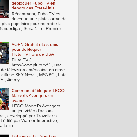
débloquer Fubo TV en
dehors des Etats-Unis
Récemment, Fubo TV est
devenue une plate-forme de
n plus populaire pour regarder la
Bundesliga , Seria 1 , et Premier
.
VOPN Gratuit états-unis
pour débloquer
Pluto TV hors de USA
Pluto TV (
http://www.pluto.tv/ ) , une
 de télévision américaine en direct
t, diffuse SKY News , MSNBC , Late
V , Jimmy...
Comment débloquer LEGO
Marvel’s Avengers en
avance
LEGO Marvel’s Avengers ,
un jeu vidéo d’action-
re , développé par Traveller’s
t édité par Warner Interactive,
à la fin...
Débloquer BT Sport en