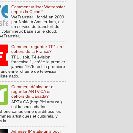
Comment utiliser Wetransfer
depuis la Chine?
WeTransfer , fondé en 2009
par Nalde à Amsterdam, est
un service de transfert de
s volumineux basé sur le cloud.
Transfer, l...
Comment regarder TF1 en
dehors de la France?
TF1 , soit, Télévision
française 1, créée le premier
janvier 1975, est la première
s ancienne chaîne de télévision
iste natio...
Comment débloquer et
regarder ARTV.CA en
dehors du Canada?
ARTV.CA (http://ici.artv.ca )
est la seule chaîne
phone canadienne qui diffuse les
mes artistiques et culturels, y
 la...
Adresse IP états-unis pour