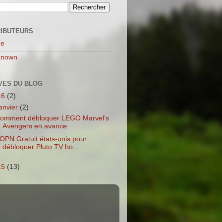
IBUTEURS
ne
known
VES DU BLOG
16
(2)
janvier
(2)
omment débloquer LEGO Marvel’s
Avengers en avance
OPN Gratuit états-unis pour
débloquer Pluto TV ho...
15
(13)