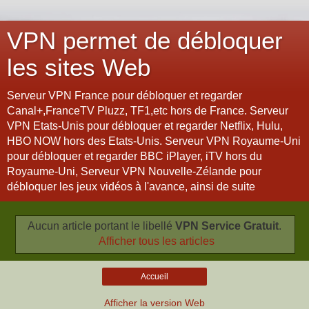
VPN permet de débloquer
les sites Web
Serveur VPN France pour débloquer et regarder
Canal+,FranceTV Pluzz, TF1,etc hors de France. Serveur
VPN Etats-Unis pour débloquer et regarder Netflix, Hulu,
HBO NOW hors des Etats-Unis. Serveur VPN Royaume-Uni
pour débloquer et regarder BBC iPlayer, iTV hors du
Royaume-Uni, Serveur VPN Nouvelle-Zélande pour
débloquer les jeux vidéos à l'avance, ainsi de suite
Aucun article portant le libellé
VPN Service Gratuit
.
Afficher tous les articles
Accueil
Afficher la version Web