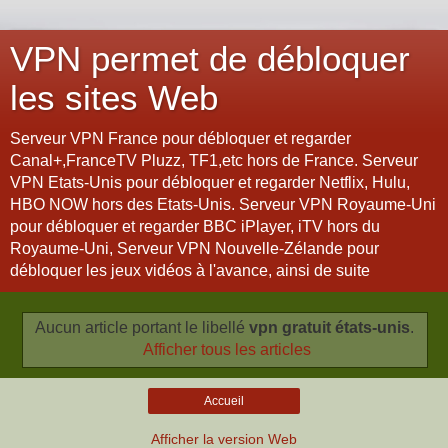
VPN permet de débloquer
les sites Web
Serveur VPN France pour débloquer et regarder
Canal+,FranceTV Pluzz, TF1,etc hors de France. Serveur
VPN Etats-Unis pour débloquer et regarder Netflix, Hulu,
HBO NOW hors des Etats-Unis. Serveur VPN Royaume-Uni
pour débloquer et regarder BBC iPlayer, iTV hors du
Royaume-Uni, Serveur VPN Nouvelle-Zélande pour
débloquer les jeux vidéos à l'avance, ainsi de suite
Aucun article portant le libellé
vpn gratuit états-unis
.
Afficher tous les articles
Accueil
Afficher la version Web